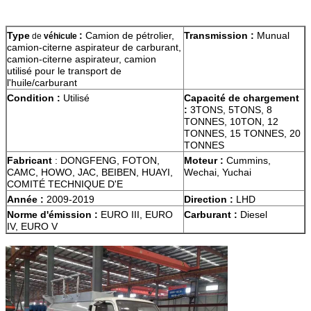
Type
:
Camion de pétrolier,
Transmission :
Munual
de
véhicule
camion-citerne aspirateur de carburant,
camion-citerne aspirateur, camion
utilisé pour le transport de
l'huile/carburant
Condition :
Utilisé
Capacité de chargement
:
3TONS, 5TONS, 8
TONNES, 10TON, 12
TONNES, 15 TONNES, 20
TONNES
Fabricant
:
DONGFENG, FOTON,
Moteur :
Cummins,
CAMC, HOWO, JAC, BEIBEN, HUAYI,
Wechai, Yuchai
COMITÉ TECHNIQUE D'E
Année :
2009-2019
Direction :
LHD
Norme d'émission :
EURO III, EURO
Carburant :
Diesel
IV, EURO V