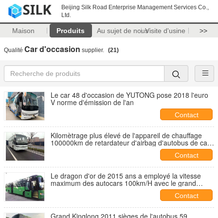
Beijing Silk Road Enterprise Management Services Co.,
Ltd.
Maison
Produits
Au sujet de nous
Visite d'usine
>>
Car d'occasion
Qualité
supplier.
(21)
Le car 48 d'occasion de YUTONG pose 2018 l'euro
V norme d'émission de l'an
Contact
Kilomètrage plus élevé de l'appareil de chauffage
100000km de retardateur d'airbag d'autobus de car
utilisé par émission de l'euro 4
Contact
Le dragon d'or de 2015 ans a employé la vitesse
maximum des autocars 100km/H avec le grand
bagage Spac
Contact
Grand Kinglong 2011 sièges de l'autobus 59