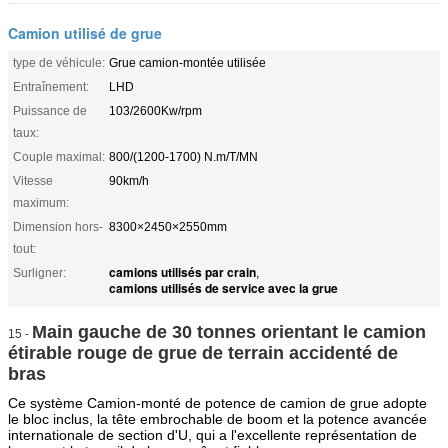
Camion utilisé de grue
type de véhicule:
Grue camion-montée utilisée
Entraînement:
LHD
Puissance de
103/2600Kw/rpm
taux:
Couple maximal:
800/(1200-1700) N.m/T/MN
Vitesse
90km/h
maximum:
Dimension hors-
8300×2450×2550mm
tout:
camions utilisés par crain
Surligner:
,
camions utilisés de service avec la grue
Main gauche de 30 tonnes orientant le camion
15 -
étirable rouge de grue de terrain accidenté de
bras
Ce système Camion-monté de potence de camion de grue adopte
le bloc inclus, la tête embrochable de boom et la potence avancée
internationale de section d'U, qui a l'excellente représentation de