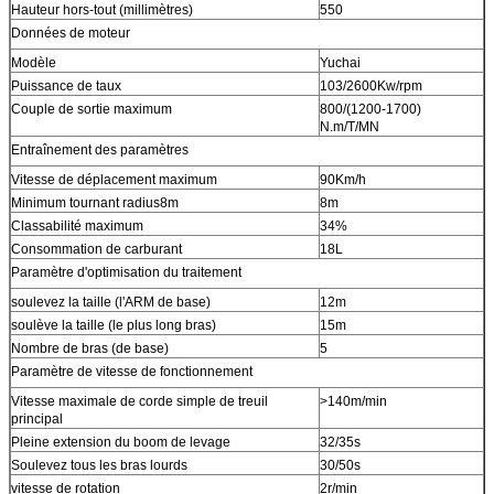
Hauteur hors-tout (millimètres)
550
Données de moteur
Modèle
Yuchai
Puissance de taux
103/2600Kw/rpm
Couple de sortie maximum
800/(1200-1700)
N.m/T/MN
Entraînement des paramètres
Vitesse de déplacement maximum
90Km/h
Minimum tournant radius8m
8m
Classabilité maximum
34%
Consommation de carburant
18L
Paramètre d'optimisation du traitement
soulevez la taille (l'ARM de base)
12m
soulève la taille (le plus long bras)
15m
Nombre de bras (de base)
5
Paramètre de vitesse de fonctionnement
Vitesse maximale de corde simple de treuil
>140m/min
principal
Pleine extension du boom de levage
32/35s
Soulevez tous les bras lourds
30/50s
vitesse de rotation
2r/min