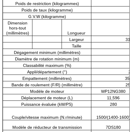
Poids de restriction (kilogrammes)
2
Poids de taux (kilogramme)
4
G.V.W (kilogramme)
7
Dimension
hors-tout
(millimètres)
Longueur
Largeur
31
Taille
Dégagement minimum (millimètres)
Diamètre de rotation minimum (m)
Classabilité maximum (%)
Appli/département (°)
2
Empattement (millimètres)
356
Bande de roulement (F/R) (millimètre)
25
Modèle de moteur
WP12NG380
Déplacement de moteur (L)
11,596
Puissance évaluée (kW/PS)
280
Couple/vitesse maximum (N.r/minute)
1500/(1400-1600)
Modèle de réducteur de transmission
7DS180