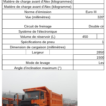
Matière de charge avant d'Alex (kilogrammes)
1
Matière de charge avant d'Alex (kilogramme)
5
Norme d'émission
Euro III
Vue (millimètres)
320*9
Circuit de freinage
Double circu
Système de l'électronique
Volume de réservoir (L)
450
Spécifications de pneu
13
Dimension de cargaison (millimètres)
Largeur
2850,
1500,
Mode de levage
Leva
Angle d'inclination maximum (°)
Diamètre de roue d'entraînement (millimètre)
Vitesse maximum (km/h)
Vitesse minimum (km/h)
Temps de levage de chariot
Temps d'arrêt de chariot (s)
Distance de freinage (V=30km/h)
≤2