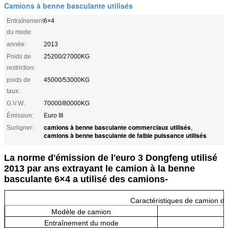
Camions à benne basculante utilisés
Entraînement
6×4
du mode:
année:
2013
Poids de
25200/27000KG
restriction:
poids de
45000/53000KG
taux:
G.V.W:
70000/80000KG
Émission:
Euro III
camions à benne basculante commerciaux utilisés
Surligner:
,
camions à benne basculante de faible puissance utilisés
La norme d'émission de l'euro 3 Dongfeng utilisé
2013 par ans extrayant le camion à la benne
basculante 6×4 a utilisé des camions-
Caractéristiques de camion d
Modèle de camion
C
Entraînement du mode