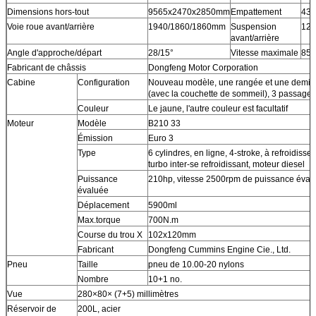
Dimensions hors-tout
9565x2470x2850mm
Empattement
43
Voie roue avant/arrière
1940/1860/1860mm
Suspension
12
avant/arrière
Angle d'approche/départ
28/15°
Vitesse maximale
85k
Fabricant de châssis
Dongfeng Motor Corporation
Cabine
Configuration
Nouveau modèle, une rangée et une demi c
(avec la couchette de sommeil), 3 passager
Couleur
Le jaune, l'autre couleur est facultatif
Moteur
Modèle
B210 33
Émission
Euro 3
Type
6 cylindres, en ligne, 4-stroke, à refroidiss
turbo inter-se refroidissant, moteur diesel
Puissance
210hp, vitesse 2500rpm de puissance éval
évaluée
Déplacement
5900ml
Max.torque
700N.m
Course du trou X
102x120mm
Fabricant
Dongfeng Cummins Engine Cie., Ltd.
Pneu
Taille
pneu de 10.00-20 nylons
Nombre
10+1 no.
Vue
280×80× (7+5) millimètres
Réservoir de
200L, acier