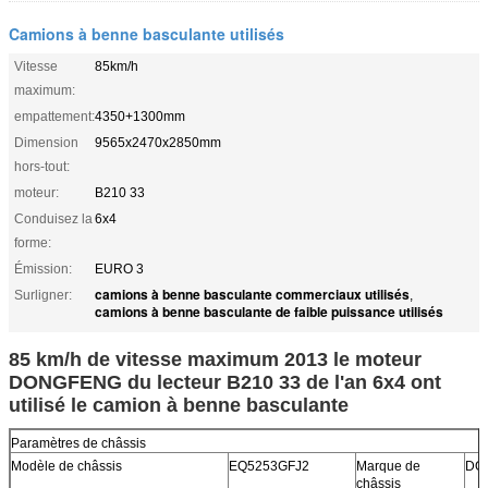
Camions à benne basculante utilisés
Vitesse
85km/h
maximum:
empattement:
4350+1300mm
Dimension
9565x2470x2850mm
hors-tout:
moteur:
B210 33
Conduisez la
6x4
forme:
Émission:
EURO 3
camions à benne basculante commerciaux utilisés
Surligner:
,
camions à benne basculante de faible puissance utilisés
85 km/h de vitesse maximum 2013 le moteur
DONGFENG du lecteur B210 33 de l'an 6x4 ont
utilisé le camion à benne basculante
Paramètres de châssis
Modèle de châssis
EQ5253GFJ2
Marque de
DO
châssis