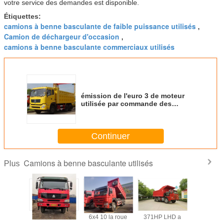
votre service des demandes est disponible.
Étiquettes:
camions à benne basculante de faible puissance utilisés
,
Camion de déchargeur d'occasion
,
camions à benne basculante commerciaux utilisés
émission de l'euro 3 de moteur
utilisée par commande des
camions à la benne basculante
6x4 B210 33 85 km/h de vitesse
maximum
Continuer
Camions à benne basculante utilisés
Plus
nnes 12 à
Camions-
6x4 10 la roue
371HP LHD a
Dongf