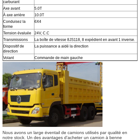
carburant
Axe avant
5.0T
À axe arrière
10.0T
Conduisez la
6X4
forme
Tension évaluée
24V, C.C
Transmissions
La boîte de vitesse 8JS118, 8 expédient en avant 1 inverse.
Dispositif de
La puissance a aidé la direction
direction
Volant
Commande de main gauche
Nous avons un large éventail de camions utilisés par qualité en
notre stock. Un des avantages d'acheter un camion à benne