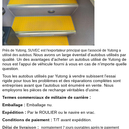
Nombre de pneu
6
A/c
OUI
Type de pneu
11R22.5
Près de Yutong, SUVEC est l'exportateur principal que l'associé de Yutong a
Nous avons un large éventail d'autobus utilisés par
utilisé des autobus.
qualité. Un des avantages d'acheter un autobus utilisé de Yutong de
nous est l'appui de véhicule fourni à vous en cas de n'importe quelle
question.
Tous les autobus utilisés par Yutong à vendre subissent l'essai
rigide pour tous les problèmes et des réparations complètes sont
entreprises avant que l'autobus soit énuméré en vente. Nous
employons les pièces de rechange véritables d'usine.
Termes commerciaux de militaire de carrière :
Emballage :
Emballage nu.
Expédition :
Par le ROULIER ou le navire en vrac.
Conditions de paiement :
T/T avant expédition.
Délai de livraison :
normalement 7 jours ouvrables après le paiement