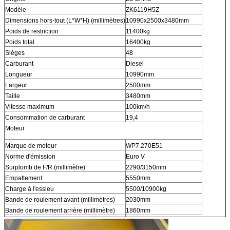
Modèle
ZK6119H5Z
Dimensions hors-tout (L*W*H) (millimètres)
10990x2500x3480mm
Poids de restriction
11400kg
Poids total
16400kg
Sièges
48
Carburant
Diesel
Longueur
10990mm
Largeur
2500mm
Taille
3480mm
Vitesse maximum
100km/h
Consommation de carburant
19,4
Moteur
Marque de moteur
WP7.270E51
Norme d'émission
Euro V
Surplomb de F/R (millimètre)
2290/3150mm
Empattement
5550mm
Charge à l'essieu
5500/10900kg
Bande de roulement avant (millimètres)
2030mm
Bande de roulement arrière (millimètre)
1860mm
Approche/angle de Depature
9/9°