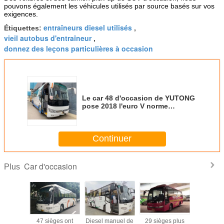
pouvons également les véhicules utilisés par source basés sur vos
exigences.
entraîneurs diesel utilisés
Étiquettes:
,
vieil autobus d'entraîneur
,
donnez des leçons particulières à occasion
Le car 48 d'occasion de YUTONG
pose 2018 l'euro V norme
d'émission de l'an
Continuer
Car d'occasion
Plus
u car 55
47 sièges ont
Diesel manuel de
29 sièges plus
Kilomètra