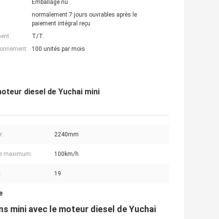
Emballage nu
normalement 7 jours ouvrables après le
paiement intégral reçu
ent:
T/T.
ionnement:
100 unités par mois
oteur diesel de Yuchai mini
r:
2240mm
se maximum:
100km/h
:
19
e
ns mini avec le moteur diesel de Yuchai