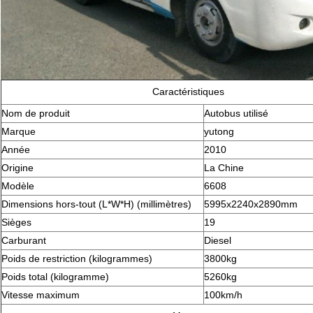
Caractéristiques
Nom de produit
Autobus utilisé
Marque
yutong
Année
2010
Origine
La Chine
Modèle
6608
Dimensions hors-tout (L*W*H) (millimètres)
5995x2240x2890mm
Sièges
19
Carburant
Diesel
Poids de restriction (kilogrammes)
3800kg
Poids total (kilogramme)
5260kg
Vitesse maximum
100km/h