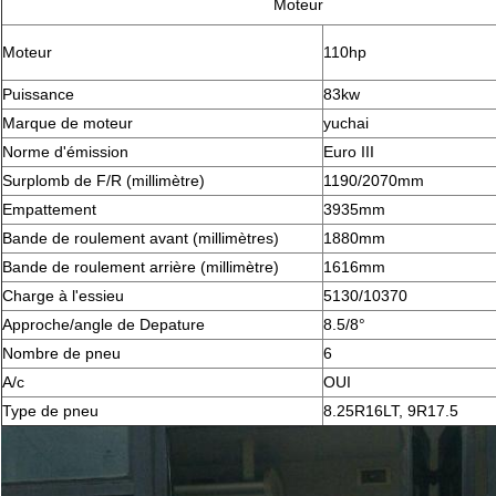
Moteur
Moteur
110hp
Puissance
83kw
Marque de moteur
yuchai
Norme d'émission
Euro III
Surplomb de F/R (millimètre)
1190/2070mm
Empattement
3935mm
Bande de roulement avant (millimètres)
1880mm
Bande de roulement arrière (millimètre)
1616mm
Charge à l'essieu
5130/10370
Approche/angle de Depature
8.5/8°
Nombre de pneu
6
A/c
OUI
Type de pneu
8.25R16LT, 9R17.5