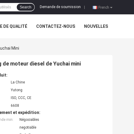
Demande de soumission
Search
|
French
 DE QUALITÉ
CONTACTEZ-NOUS
NOUVELLES
uchai Mini
g de moteur diesel de Yuchai mini
uit:
La Chine
Yutong
ISO, CCC, CE
6608
ement et expédition:
nde min:
Négociables
negotiable