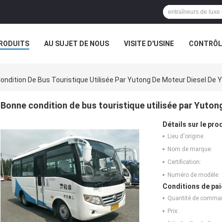
RODUITS
AU SUJET DE NOUS
VISITE D'USINE
CONTRÔLE
ondition De Bus Touristique Utilisée Par Yutong De Moteur Diesel De Y
Bonne condition de bus touristique utilisée par Yuton
Détails sur le prod
Lieu d'origine:
Nom de marque:
Certification:
Numéro de modèle:
Conditions de pai
Quantité de comma
Prix: