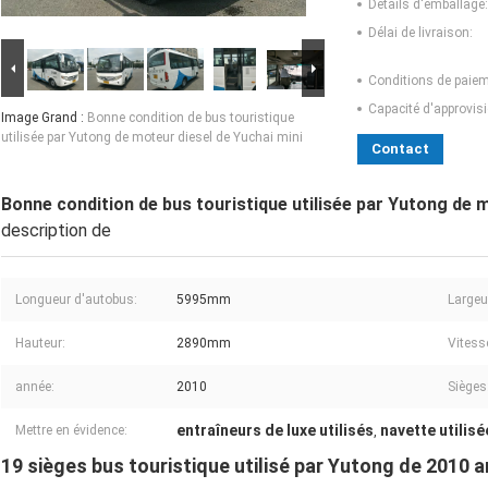
Détails d'emballage:
Délai de livraison:
Conditions de paiem
Capacité d'approvis
Image Grand :
Bonne condition de bus touristique
utilisée par Yutong de moteur diesel de Yuchai mini
Contact
Bonne condition de bus touristique utilisée par Yutong de m
description de
Longueur d'autobus:
5995mm
Largeu
Hauteur:
2890mm
Vites
année:
2010
Sièges
entraîneurs de luxe utilisés
navette utilisé
Mettre en évidence:
,
19 sièges bus touristique utilisé par Yutong de 2010 a