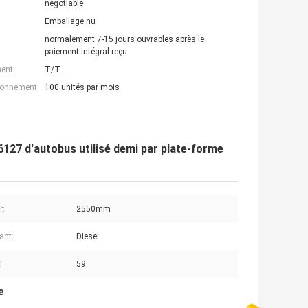
negotiable
Emballage nu
normalement 7-15 jours ouvrables après le
paiement intégral reçu
ent:
T/T.
ionnement:
100 unités par mois
127 d'autobus utilisé demi par plate-forme
r:
2550mm
ant:
Diesel
:
59
e