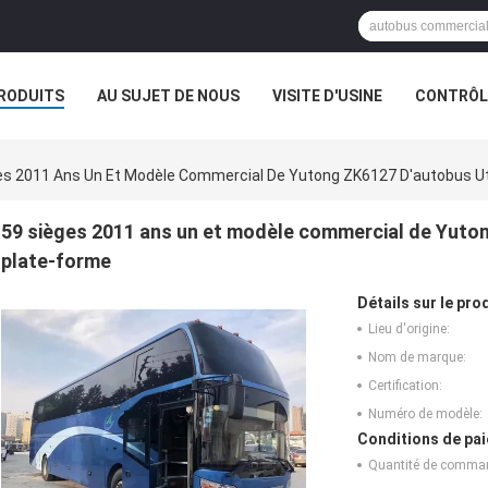
RODUITS
AU SUJET DE NOUS
VISITE D'USINE
CONTRÔLE
es 2011 Ans Un Et Modèle Commercial De Yutong ZK6127 D'autobus Ut
59 sièges 2011 ans un et modèle commercial de Yuton
plate-forme
Détails sur le prod
Lieu d'origine:
Nom de marque:
Certification:
Numéro de modèle:
Conditions de pai
Quantité de comma