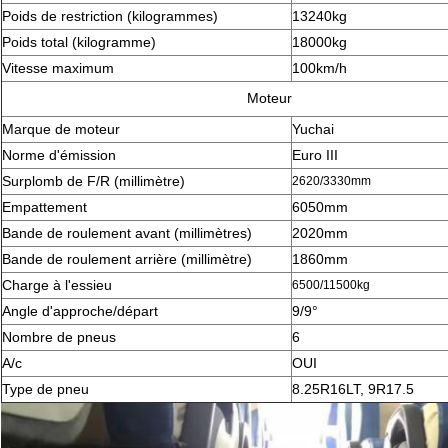
Poids de restriction (kilogrammes)
13240kg
Poids total (kilogramme)
18000kg
Vitesse maximum
100km/h
Moteur
Marque de moteur
Yuchai
Norme d'émission
Euro III
Surplomb de F/R (millimètre)
2620/3330mm
Empattement
6050mm
Bande de roulement avant (millimètres)
2020mm
Bande de roulement arrière (millimètre)
1860mm
Charge à l'essieu
6500/11500kg
Angle d'approche/départ
9/9°
Nombre de pneus
6
A/c
OUI
Type de pneu
8.25R16LT, 9R17.5