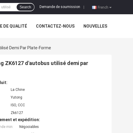
Demande de soumission
Search
|
French
 DE QUALITÉ
CONTACTEZ-NOUS
NOUVELLES
ilisé Demi Par Plate-Forme
g ZK6127 d'autobus utilisé demi par
uit:
La Chine
Yutong
ISO, CCC
Zk6127
ement et expédition:
nde min:
Négociables