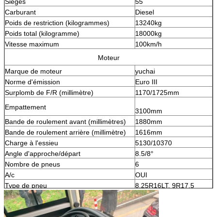
Sièges
55
Carburant
Diesel
Poids de restriction (kilogrammes)
13240kg
Poids total (kilogramme)
18000kg
Vitesse maximum
100km/h
Moteur
Marque de moteur
yuchai
Norme d'émission
Euro III
Surplomb de F/R (millimètre)
1170/1725mm
Empattement
3100mm
Bande de roulement avant (millimètres)
1880mm
Bande de roulement arrière (millimètre)
1616mm
Charge à l'essieu
5130/10370
Angle d'approche/départ
8.5/8°
Nombre de pneus
6
A/c
OUI
Type de pneu
8.25R16LT, 9R17.5