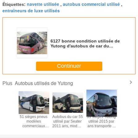
navette utilisée
autobus commercial utilisé
Étiquettes:
,
,
entraîneurs de luxe utilisés
6127 bonne condition utilisée de
Yutong d'autobus de car du
model 2011 avec du gazole
Continuer
Autobus utilisés de Yutong
Plus
es 2010
51 sièges pneus
Autobus du car 55
39 sièges Yutong
39 siège
g utilisé
modèles
utilisé par Seater
utilisé 2015 par
auto
K6120
commerciaux
2011 ans, modèle
ans transporte la
commercial
orte le
diesel de
de l'autobus de
navette diesel
par Yu
iesel de
l'autobus utilisés
touristes ZK6117
utilisée par
original d