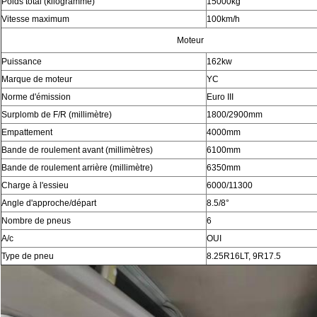
Poids total (kilogramme)
15000kg
Vitesse maximum
100km/h
Moteur
Puissance
162kw
Marque de moteur
YC
Norme d'émission
Euro III
Surplomb de F/R (millimètre)
1800/2900mm
Empattement
4000mm
Bande de roulement avant (millimètres)
6100mm
Bande de roulement arrière (millimètre)
6350mm
Charge à l'essieu
6000/11300
Angle d'approche/départ
8.5/8°
Nombre de pneus
6
A/c
OUI
Type de pneu
8.25R16LT, 9R17.5