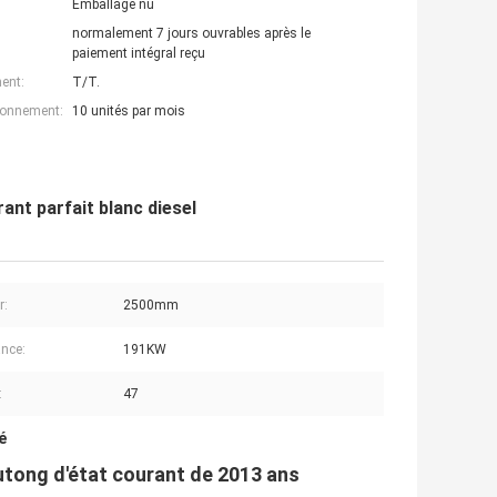
Emballage nu
normalement 7 jours ouvrables après le
paiement intégral reçu
ent:
T/T.
ionnement:
10 unités par mois
ant parfait blanc diesel
r:
2500mm
nce:
191KW
:
47
é
Yutong d'état courant de 2013 ans