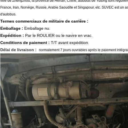
ville de Zhengzhou, la province de Henan, Chine, autobus de Yutong sont réguliè
France, Iran, Norvège, Russie, Arabie Saoudite et Singapour, etc. SUVEC est un ass
d'autobus.
Termes commerciaux de militaire de carrière :
Emballage :
Emballage nu.
Expédition :
Par le ROULIER ou le navire en vrac.
Conditions de paiement :
T/T avant expédition.
Délai de livraison :
normalement 7 jours ouvrables après le paiement intégral