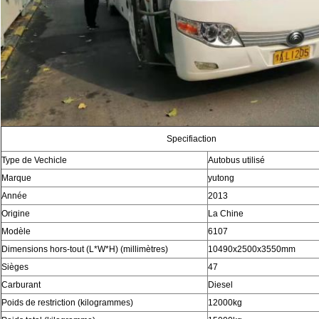
Specifiaction
Type de Vechicle
Autobus utilisé
Marque
yutong
Année
2013
Origine
La Chine
Modèle
6107
Dimensions hors-tout (L*W*H) (millimètres)
10490x2500x3550mm
Sièges
47
Carburant
Diesel
Poids de restriction (kilogrammes)
12000kg