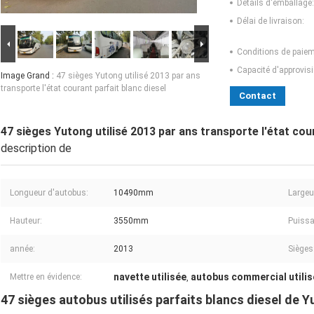
Détails d'emballage:
Délai de livraison:
Conditions de paiem
Capacité d'approvis
Image Grand :
47 sièges Yutong utilisé 2013 par ans
transporte l'état courant parfait blanc diesel
Contact
47 sièges Yutong utilisé 2013 par ans transporte l'état cour
description de
Longueur d'autobus:
10490mm
Largeu
Hauteur:
3550mm
Puissa
année:
2013
Sièges
navette utilisée
autobus commercial utilis
Mettre en évidence:
,
47 sièges autobus utilisés parfaits blancs diesel de 