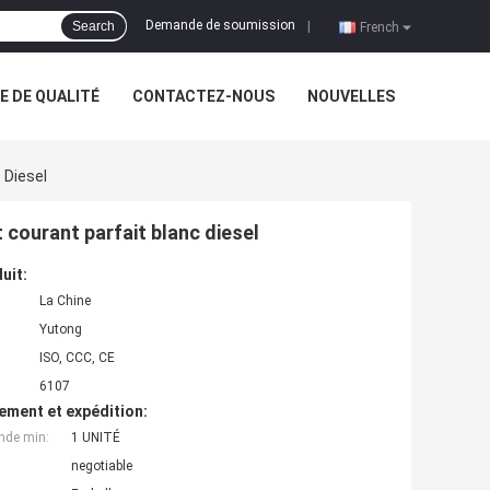
Demande de soumission
Search
|
French
 DE QUALITÉ
CONTACTEZ-NOUS
NOUVELLES
 Diesel
t courant parfait blanc diesel
uit:
La Chine
Yutong
ISO, CCC, CE
6107
ement et expédition:
nde min:
1 UNITÉ
negotiable