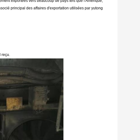
rement exportées vers beaucoup de pays tels que l'Amérique,
ocié principal des affaires d'exportation utilisées par yutong
 reçu.