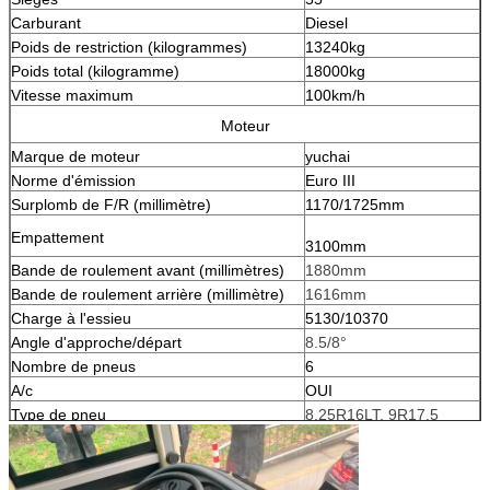
Carburant
Diesel
Poids de restriction (kilogrammes)
13240kg
Poids total (kilogramme)
18000kg
Vitesse maximum
100km/h
Moteur
Marque de moteur
yuchai
Norme d'émission
Euro III
Surplomb de F/R (millimètre)
1170/1725mm
Empattement
3100mm
Bande de roulement avant (millimètres)
1880mm
Bande de roulement arrière (millimètre)
1616mm
Charge à l'essieu
5130/10370
Angle d'approche/départ
8.5/8°
Nombre de pneus
6
A/c
OUI
Type de pneu
8.25R16LT, 9R17.5