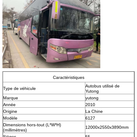
Caractéristiques
Autobus utilisé de
Type de véhicule
Yutong
Marque
yutong
Année
2010
Origine
La Chine
Modèle
6127
Dimensions hors-tout (L*W*H)
12000x2550x3890mm
(millimètres)
Sièges
55