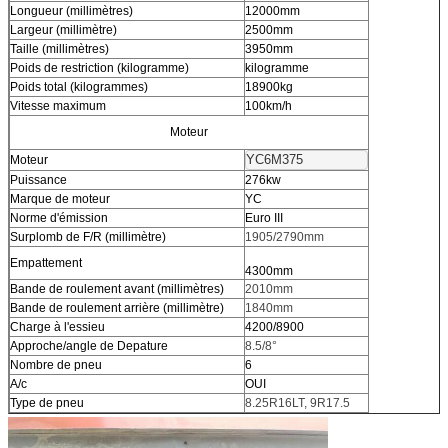
Longueur (millimètres)
12000mm
Largeur (millimètre)
2500mm
Taille (millimètres)
3950mm
Poids de restriction (kilogramme)
kilogramme
Poids total (kilogrammes)
18900kg
Vitesse maximum
100km/h
Moteur
YC6M375
Moteur
Puissance
276kw
Marque de moteur
YC
Norme d'émission
Euro III
Surplomb de F/R (millimètre)
1905/2790mm
Empattement
4300mm
Bande de roulement avant (millimètres)
2010mm
Bande de roulement arrière (millimètre)
1840mm
Charge à l'essieu
4200/8900
Approche/angle de Depature
8.5/8°
Nombre de pneu
6
A/c
OUI
Type de pneu
8.25R16LT, 9R17.5