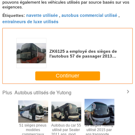
pouvons également les véhicules utilisés par source basés sur vos
exigences.
navette utilisée
autobus commercial utilisé
Étiquettes:
,
,
entraîneurs de luxe utilisés
ZK6125 a employé des sièges de
l'autobus 57 de passager 2013
ans avec l'airbag/toilette sûrs
Continuer
Autobus utilisés de Yutong
Plus
es 2010
51 sièges pneus
Autobus du car 55
39 sièges Yutong
39 siège
g utilisé
modèles
utilisé par Seater
utilisé 2015 par
auto
K6120
commerciaux
2011 ans, modèle
ans transporte la
commercial