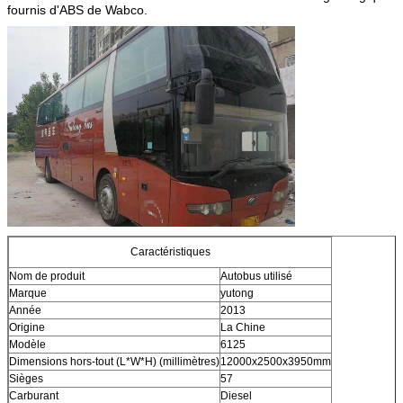
fournis d'ABS de Wabco.
Caractéristiques
Nom de produit
Autobus utilisé
Marque
yutong
Année
2013
Origine
La Chine
Modèle
6125
Dimensions hors-tout (L*W*H) (millimètres)
12000x2500x3950mm
Sièges
57
Carburant
Diesel