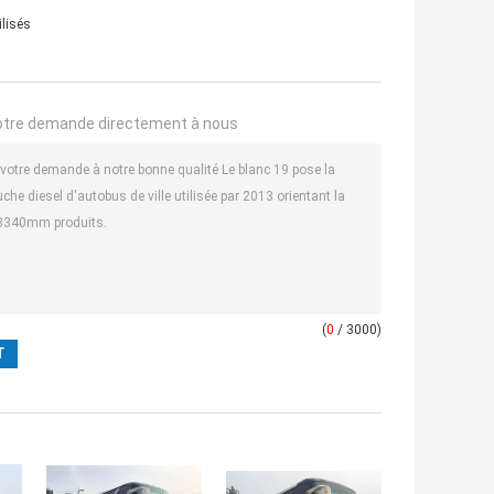
ilisés
otre demande directement à nous
(
0
/ 3000)