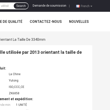
Demande de soumission
Search
|
French
 DE QUALITÉ
CONTACTEZ-NOUS
NOUVELLES
Orientant La Taille De 3340mm
e utilisée par 2013 orientant la taille de
uit:
La Chine
Yutong
ISO,CCC,CE
ZK6858
ement et expédition:
nde min:
1 UNITÉ