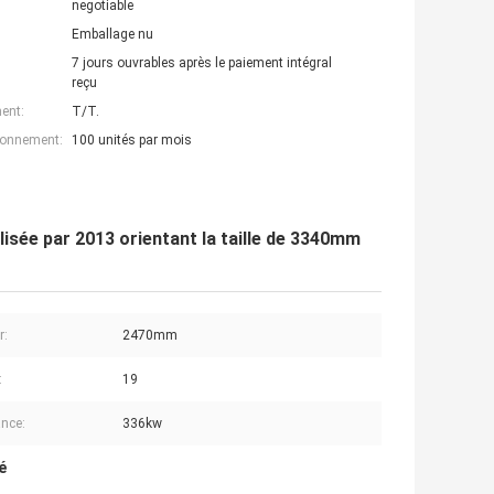
negotiable
Emballage nu
7 jours ouvrables après le paiement intégral
reçu
ent:
T/T.
ionnement:
100 unités par mois
ilisée par 2013 orientant la taille de 3340mm
r:
2470mm
:
19
nce:
336kw
é