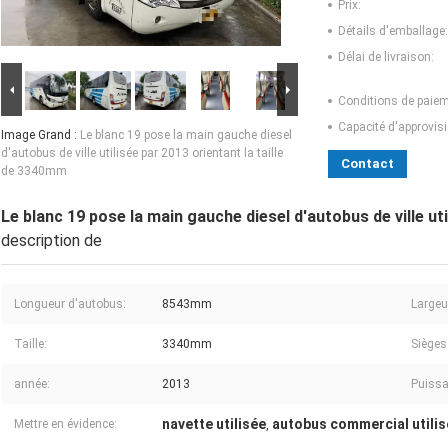
Prix:
Détails d'emballage:
Délai de livraison:
Conditions de paiem
Capacité d'approvis
Image Grand :
Le blanc 19 pose la main gauche diesel
d'autobus de ville utilisée par 2013 orientant la taille
Contact
de 3340mm
Le blanc 19 pose la main gauche diesel d'autobus de ville ut
description de
Longueur d'autobus:
8543mm
Largeu
Taille:
3340mm
Sièges
année:
2013
Puissa
navette utilisée
autobus commercial utilis
Mettre en évidence:
,