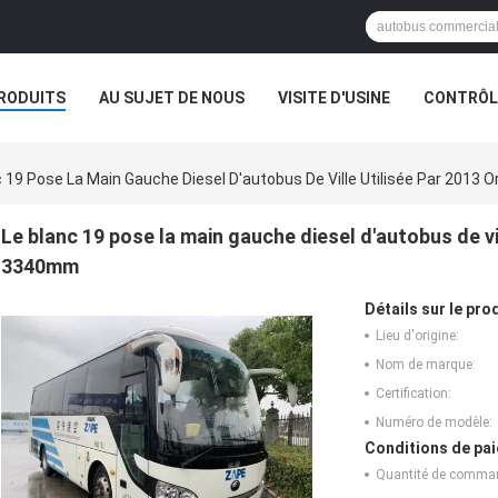
RODUITS
AU SUJET DE NOUS
VISITE D'USINE
CONTRÔLE
c 19 Pose La Main Gauche Diesel D'autobus De Ville Utilisée Par 2013 
Le blanc 19 pose la main gauche diesel d'autobus de vill
3340mm
Détails sur le prod
Lieu d'origine:
Nom de marque:
Certification:
Numéro de modèle:
Conditions de pai
Quantité de comma