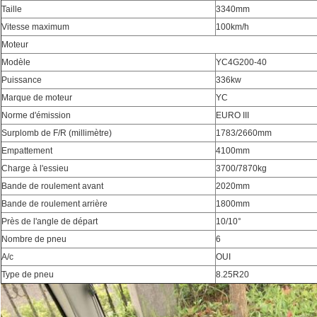
Taille
3340mm
Vitesse maximum
100km/h
Moteur
Modèle
YC4G200-40
Puissance
336kw
Marque de moteur
YC
Norme d'émission
EURO III
Surplomb de F/R (millimètre)
1783/2660mm
Empattement
4100mm
Charge à l'essieu
3700/7870kg
Bande de roulement avant
2020mm
Bande de roulement arrière
1800mm
Près de l'angle de départ
10/10°
Nombre de pneu
6
A/c
OUI
Type de pneu
8.25R20