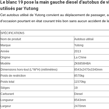
Le blanc 19 pose la main gauche diesel d'autobus de vi
utilisés par Yutong
Cet autobus utilisé de Yutong convient au déplacement de passager, au 
d'occasion pourtant en état courant très bon sans aucun accident de la 
SPÉCIFICATIONS
Nom de produit
Autobus utilisé
Marque
Yutong
Année
2013
Origine
La Chine
Modèle
ZK6858HBA
Dimensions hors-tout (L*W*H) (millimètres)
8543x2470x3340mm
Poids de restriction
8570kg
Poids total
11570kg
Sièges
19
Carburant
Diesel
Longueur
8543mm
Largeur
2470mm