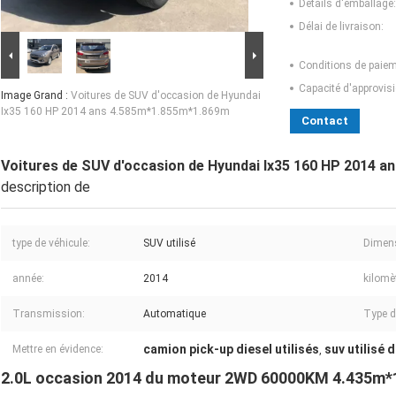
Détails d'emballage:
Délai de livraison:
Conditions de paiem
Capacité d'approvis
Image Grand :
Voitures de SUV d'occasion de Hyundai
Ix35 160 HP 2014 ans 4.585m*1.855m*1.869m
Contact
Voitures de SUV d'occasion de Hyundai Ix35 160 HP 2014 
description de
type de véhicule:
SUV utilisé
Dimen
année:
2014
kilomè
Transmission:
Automatique
Type d
camion pick-up diesel utilisés
suv utilisé 
Mettre en évidence:
,
2.0L occasion 2014 du moteur 2WD 60000KM 4.435m*