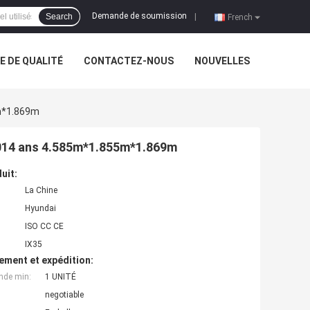
Demande de soumission
Search
|
French
 DE QUALITÉ
CONTACTEZ-NOUS
NOUVELLES
5m*1.869m
2014 ans 4.585m*1.855m*1.869m
uit:
La Chine
Hyundai
ISO CC CE
IX35
ement et expédition:
nde min:
1 UNITÉ
negotiable