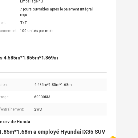
Emballage nu
7 jours ouvrables après le paiement intégral
reçu
ent:
T/T.
ionnement:
100 unités par mois
ans 4.585m*1.855m*1.869m
sion:
4.435m*1.85m*1.68m
trage:
60000KM
'entraînement:
2WD
de crv de Honda
1.85m*1.68m a employé Hyundai IX35 SUV