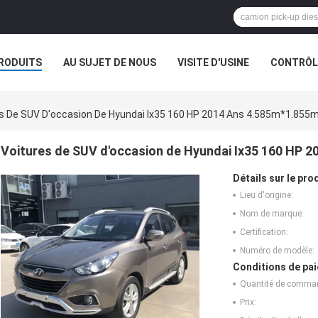
RODUITS
AU SUJET DE NOUS
VISITE D'USINE
CONTRÔLE
es De SUV D'occasion De Hyundai Ix35 160 HP 2014 Ans 4.585m*1.85
Voitures de SUV d'occasion de Hyundai Ix35 160 HP 
Détails sur le prod
Lieu d'origine:
Nom de marque:
Certification:
Numéro de modèle:
Conditions de pai
Quantité de comma
Prix: