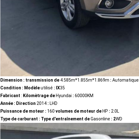
Dimension : transmission de
4.585m*1.855m*1.869m
:
Automatique
Condition : Modèle
utilisé
: IX
35
Fabricant
:
Kilomètrage de
Hyundai
:
60000KM
Année : Direction
2014
:
LHD
Puissance de moteur :
160
volumes de moteur de
HP
:
2.0L
Type de carburant : Type d'entraînement de
Gasonline
: 2
WD