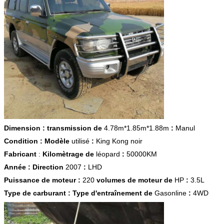
Dimension : transmission de
4.78m*1.85m*1.88m
:
Manul
Condition : Modèle
utilisé
:
King Kong noir
Fabricant
:
Kilomètrage de
léopard
:
50000KM
Année : Direction
2007
:
LHD
Puissance de moteur :
220
volumes de moteur de
HP
:
3.5L
Type de carburant : Type d'entraînement de
Gasonline
:
4WD