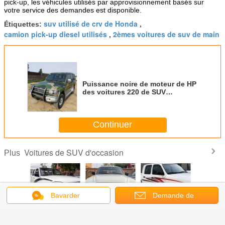
pick-up, les véhicules utilisés par approvisionnement basés sur
votre service des demandes est disponible.
suv utilisé de crv de Honda
Étiquettes:
,
camion pick-up diesel utilisés
2èmes voitures de suv de main
,
Puissance noire de moteur de HP
des voitures 220 de SUV
d'occasion de King Kong de
léopard 2007 ans
Continuer
Voitures de SUV d'occasion
Plus
Bavarder
Demande de
issance
Transmission
4WD 5 diesel
TOYOTA Hilux
2+3 sièg
soumission
 de Van
2012 manuelle
66000km des
2008 a employé
cueillent à
ngine de
utilisée tous
sièges 3.0L 2008
le kilomètrage
vers le h