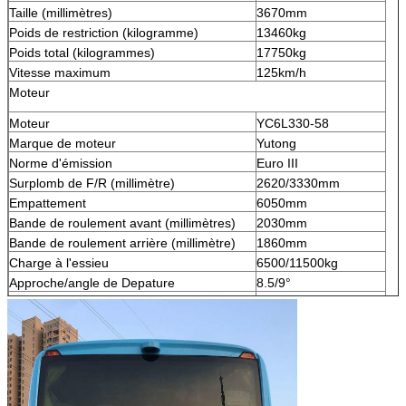
Taille (millimètres)
3670mm
Poids de restriction (kilogramme)
13460kg
Poids total (kilogrammes)
17750kg
Vitesse maximum
125km/h
Moteur
Moteur
YC6L330-58
Marque de moteur
Yutong
Norme d'émission
Euro III
Surplomb de F/R (millimètre)
2620/3330mm
Empattement
6050mm
Bande de roulement avant (millimètres)
2030mm
Bande de roulement arrière (millimètre)
1860mm
Charge à l'essieu
6500/11500kg
Approche/angle de Depature
8.5/9°
Nombre de pneu
6
A/c
OUI
Airbag
Équipé
Déplacement
972ml