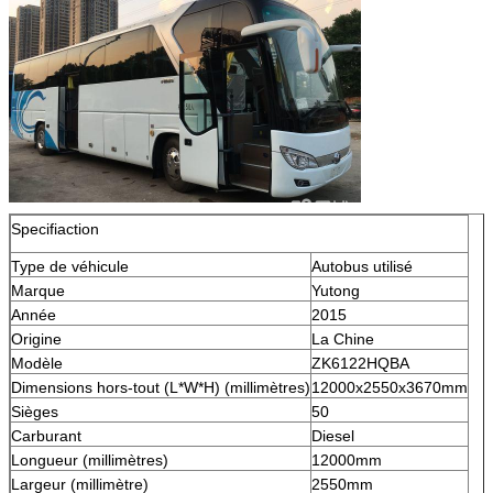
Specifiaction
Type de véhicule
Autobus utilisé
Marque
Yutong
Année
2015
Origine
La Chine
Modèle
ZK6122HQBA
Dimensions hors-tout (L*W*H) (millimètres)
12000x2550x3670mm
Sièges
50
Carburant
Diesel
Longueur (millimètres)
12000mm
Largeur (millimètre)
2550mm