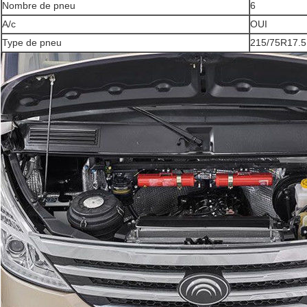
Nombre de pneu
6
A/c
OUI
Type de pneu
215/75R17.5