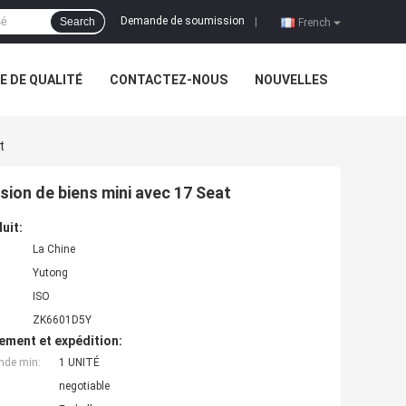
Demande de soumission
Search
|
French
 DE QUALITÉ
CONTACTEZ-NOUS
NOUVELLES
t
ion de biens mini avec 17 Seat
uit:
La Chine
Yutong
ISO
ZK6601D5Y
ement et expédition:
nde min:
1 UNITÉ
negotiable