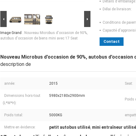
Détails d'emballage:
Délai de livraison:
Conditions de paiem
Capacité d'approvis
Image Grand :
Nouveau Microbus d'occasion de 90%,
autobus d'occasion de biens mini avec 17 Seat
Contact
Nouveau Microbus d'occasion de 90%, autobus d'occasion d
description de
année:
2015
Seat:
Dimensions hors-tout
5980x2180x2900mm
Poids d
(L*W*H):
Poids total:
5000KG
empat
petit autobus utilisé
mini entraîneur utilis
Mettre en évidence:
,