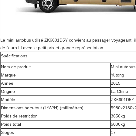
Le mini autobus utilisé ZK6601D5Y convient au passager voyageant, il 
de l'euro III avec le petit prix et grande représentation.
Spécifications
Nom de produit
Mini autobus 
Marque
Yutong
Année
2015
Origine
La Chine
Modèle
ZK6601D5Y
Dimensions hors-tout (L*W*H) (millimètres)
5980x2180
Poids de restriction
3650kg
Poids total
5000kg
Sièges
17