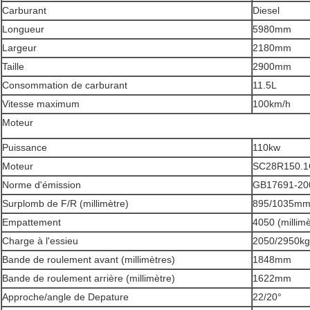
Carburant
Diesel
Longueur
5980mm
Largeur
2180mm
Taille
2900mm
Consommation de carburant
11.5L
Vitesse maximum
100km/h
Moteur
Puissance
110kw
Moteur
SC28R150.
Norme d'émission
GB17691-20
Surplomb de F/R (millimètre)
895/1035m
Empattement
4050 (millimè
Charge à l'essieu
2050/2950kg
Bande de roulement avant (millimètres)
1848mm
Bande de roulement arrière (millimètre)
1622mm
Approche/angle de Depature
22/20°