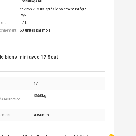
Emballage nu
environ 7 jours après le paiement intégral
reçu
ent:
T/T.
ionnement:
50 unités par mois
e biens mini avec 17 Seat
17
3650kg
e restriction:
tement:
4050mm
é