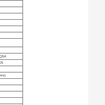
1Q5A
05
m
tre)